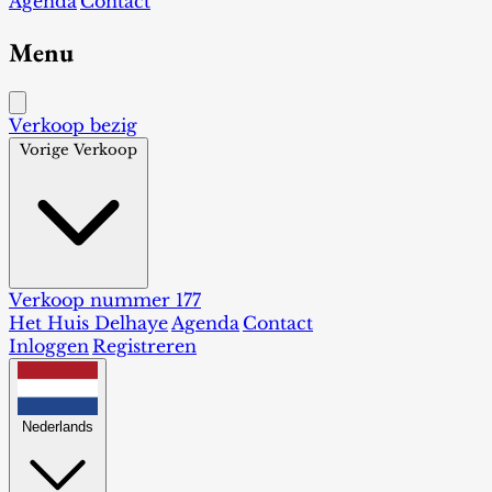
Agenda
Contact
Menu
Verkoop bezig
Vorige Verkoop
Verkoop nummer 177
Het Huis Delhaye
Agenda
Contact
Inloggen
Registreren
Nederlands