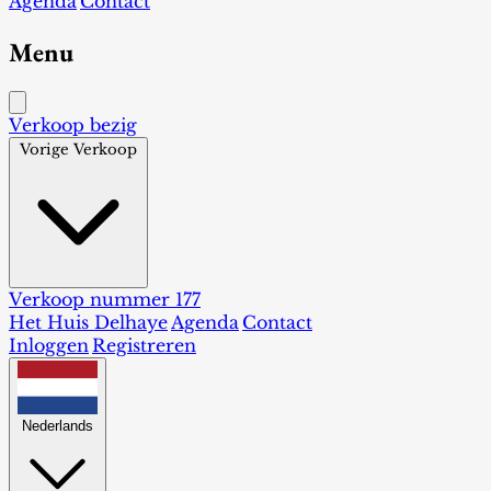
Agenda
Contact
Menu
Verkoop bezig
Vorige Verkoop
Verkoop nummer 177
Het Huis Delhaye
Agenda
Contact
Inloggen
Registreren
Nederlands