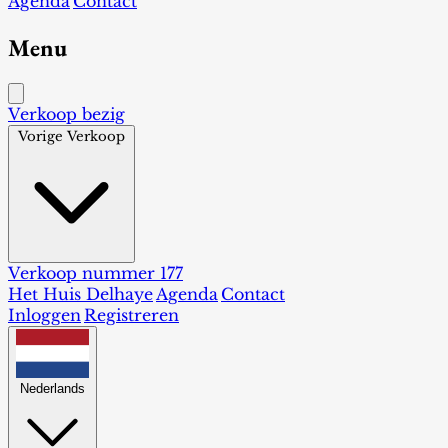
Agenda
Contact
Menu
Verkoop bezig
Vorige Verkoop
Verkoop nummer 177
Het Huis Delhaye
Agenda
Contact
Inloggen
Registreren
Nederlands