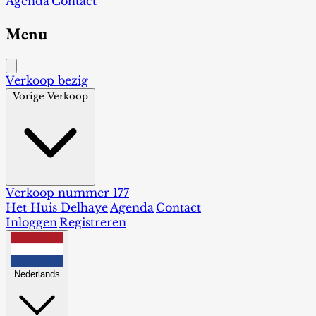
Agenda
Contact
Menu
Verkoop bezig
Vorige Verkoop
Verkoop nummer 177
Het Huis Delhaye
Agenda
Contact
Inloggen
Registreren
Nederlands