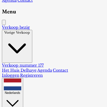
Agenda
Contact
Menu
Verkoop bezig
Vorige Verkoop
Verkoop nummer 177
Het Huis Delhaye
Agenda
Contact
Inloggen
Registreren
Nederlands