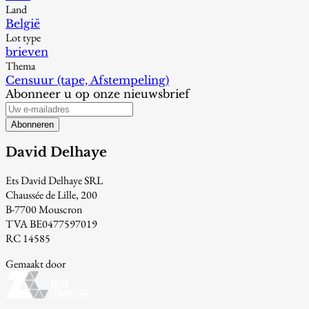
Land
België
Lot type
brieven
Thema
Censuur (tape, Afstempeling)
Abonneer u op onze nieuwsbrief
Abonneren
David Delhaye
Ets David Delhaye SRL
Chaussée de Lille, 200
B-7700 Mouscron
TVA BE0477597019
RC 14585
Gemaakt door