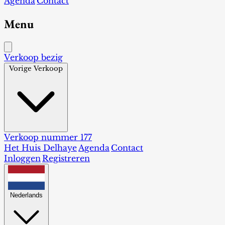
Agenda
Contact
Menu
Verkoop bezig
Vorige Verkoop
Verkoop nummer 177
Het Huis Delhaye
Agenda
Contact
Inloggen
Registreren
Nederlands