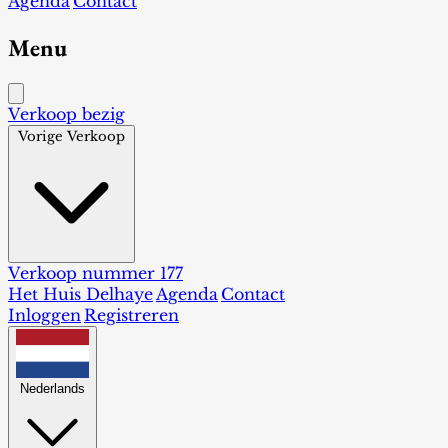
Agenda
Contact
Menu
Verkoop bezig
Vorige Verkoop
Verkoop nummer 177
Het Huis Delhaye
Agenda
Contact
Inloggen
Registreren
Nederlands