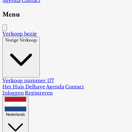
Agenda
Contact
Menu
Verkoop bezig
Vorige Verkoop
Verkoop nummer 177
Het Huis Delhaye
Agenda
Contact
Inloggen
Registreren
Nederlands