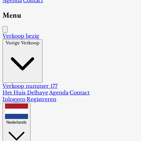
Agenda
Contact
Menu
Verkoop bezig
Vorige Verkoop
Verkoop nummer 177
Het Huis Delhaye
Agenda
Contact
Inloggen
Registreren
Nederlands