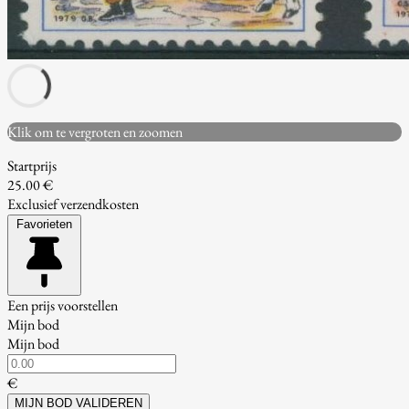
Klik om te vergroten en zoomen
Startprijs
25.00 €
Exclusief verzendkosten
Favorieten
Een prijs voorstellen
Mijn bod
Mijn bod
€
MIJN BOD VALIDEREN