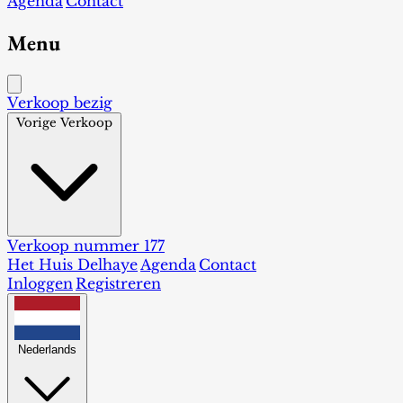
Agenda
Contact
Menu
Verkoop bezig
Vorige Verkoop
Verkoop nummer 177
Het Huis Delhaye
Agenda
Contact
Inloggen
Registreren
Nederlands