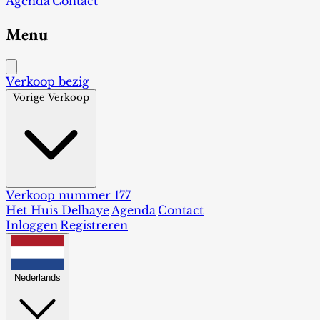
Agenda
Contact
Menu
Verkoop bezig
Vorige Verkoop
Verkoop nummer 177
Het Huis Delhaye
Agenda
Contact
Inloggen
Registreren
Nederlands