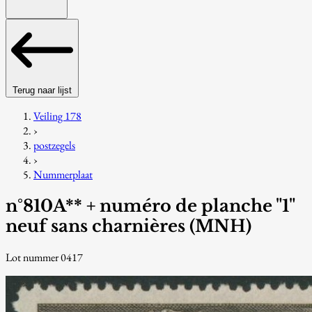
Terug naar lijst
Veiling 178
›
postzegels
›
Nummerplaat
n°810A** + numéro de planche "1"
neuf sans charnières (MNH)
Lot nummer 0417