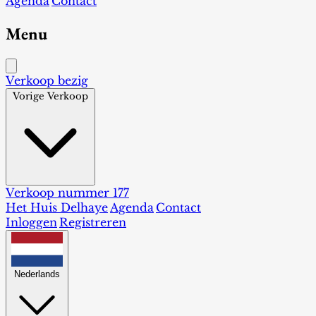
Agenda
Contact
Menu
Verkoop bezig
Vorige Verkoop
Verkoop nummer 177
Het Huis Delhaye
Agenda
Contact
Inloggen
Registreren
Nederlands