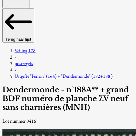
Terug naar lijst
Veiling 178
›
postzegels
›
Uitgifte "Perron" (164) + "Dendermonde" (182+188 )
Dendermonde - n°188A** + grand
BDF numéro de planche 7.V neuf
sans charnières (MNH)
Lot nummer 0416