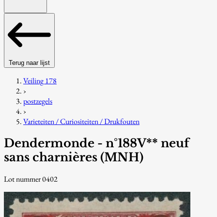
Terug naar lijst
Veiling 178
›
postzegels
›
Varieteiten / Curiositeiten / Drukfouten
Dendermonde - n°188V** neuf
sans charnières (MNH)
Lot nummer 0402