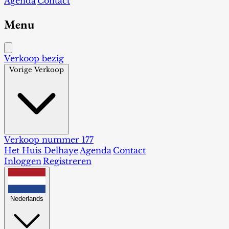
Agenda
Contact
Menu
Verkoop bezig
Vorige Verkoop
Verkoop nummer 177
Het Huis Delhaye
Agenda
Contact
Inloggen
Registreren
Nederlands