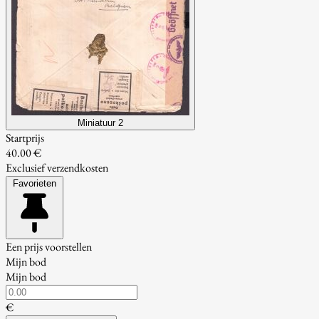
Miniatuur 2
Startprijs
40.00 €
Exclusief verzendkosten
Favorieten
Een prijs voorstellen
Mijn bod
Mijn bod
€