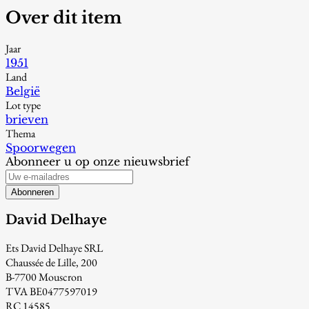
Over dit item
Jaar
1951
Land
België
Lot type
brieven
Thema
Spoorwegen
Abonneer u op onze nieuwsbrief
Abonneren
David Delhaye
Ets David Delhaye SRL
Chaussée de Lille, 200
B-7700 Mouscron
TVA BE0477597019
RC 14585