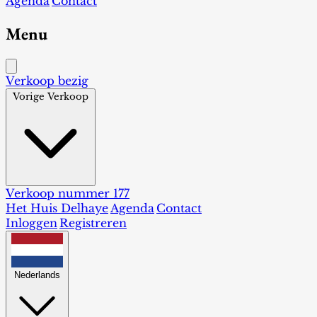
Agenda
Contact
Menu
Verkoop bezig
Vorige Verkoop
Verkoop nummer 177
Het Huis Delhaye
Agenda
Contact
Inloggen
Registreren
Nederlands