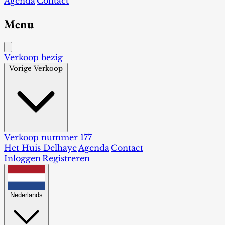
Agenda
Contact
Menu
Verkoop bezig
Vorige Verkoop
Verkoop nummer 177
Het Huis Delhaye
Agenda
Contact
Inloggen
Registreren
Nederlands