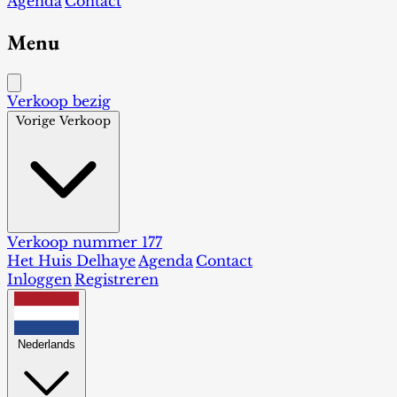
Agenda
Contact
Menu
Verkoop bezig
Vorige Verkoop
Verkoop nummer 177
Het Huis Delhaye
Agenda
Contact
Inloggen
Registreren
Nederlands