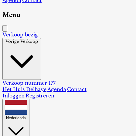
Agenda
Contact
Menu
Verkoop bezig
Vorige Verkoop
Verkoop nummer 177
Het Huis Delhaye
Agenda
Contact
Inloggen
Registreren
Nederlands