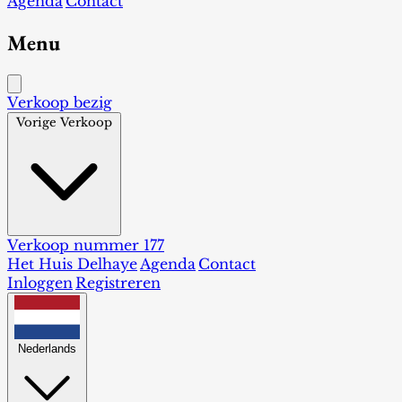
Agenda
Contact
Menu
Verkoop bezig
Vorige Verkoop
Verkoop nummer 177
Het Huis Delhaye
Agenda
Contact
Inloggen
Registreren
Nederlands