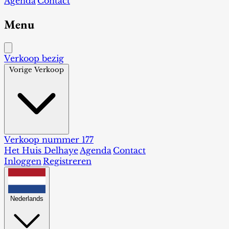
Agenda
Contact
Menu
Verkoop bezig
Vorige Verkoop
Verkoop nummer 177
Het Huis Delhaye
Agenda
Contact
Inloggen
Registreren
Nederlands