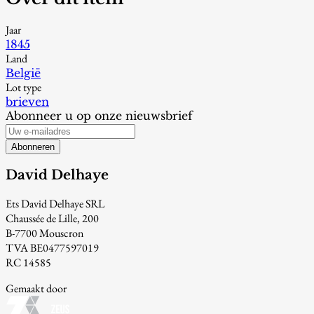
Jaar
1845
Land
België
Lot type
brieven
Abonneer u op onze nieuwsbrief
Abonneren
David Delhaye
Ets David Delhaye SRL
Chaussée de Lille, 200
B-7700 Mouscron
TVA BE0477597019
RC 14585
Gemaakt door