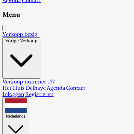
Agenda
Contact
Menu
Verkoop bezig
Vorige Verkoop
Verkoop nummer 177
Het Huis Delhaye
Agenda
Contact
Inloggen
Registreren
Nederlands