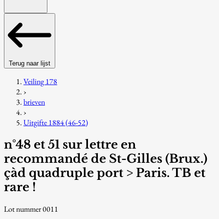
Terug naar lijst
Veiling 178
›
brieven
›
Uitgifte 1884 (46-52)
n°48 et 51 sur lettre en
recommandé de St-Gilles (Brux.)
çàd quadruple port > Paris. TB et
rare !
Lot nummer 0011