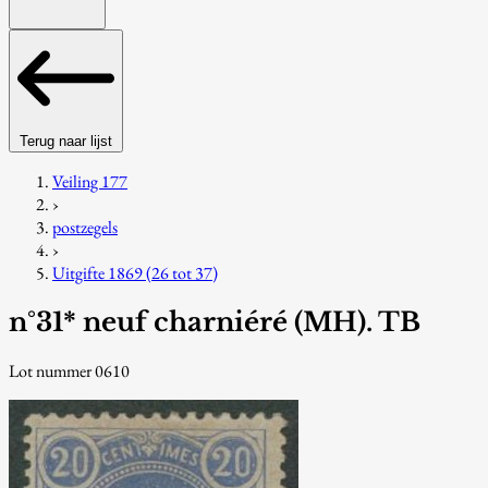
Terug naar lijst
Veiling 177
›
postzegels
›
Uitgifte 1869 (26 tot 37)
n°31* neuf charniéré (MH). TB
Lot nummer 0610