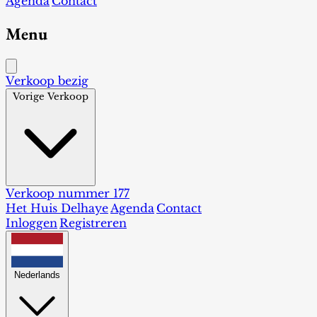
Agenda
Contact
Menu
Verkoop bezig
Vorige Verkoop
Verkoop nummer 177
Het Huis Delhaye
Agenda
Contact
Inloggen
Registreren
Nederlands