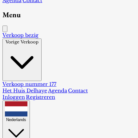
Agenda
Contact
Menu
Verkoop bezig
Vorige Verkoop
Verkoop nummer 177
Het Huis Delhaye
Agenda
Contact
Inloggen
Registreren
Nederlands