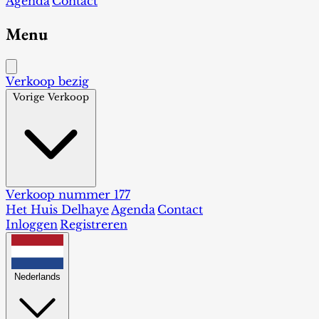
Agenda
Contact
Menu
Verkoop bezig
Vorige Verkoop
Verkoop nummer 177
Het Huis Delhaye
Agenda
Contact
Inloggen
Registreren
Nederlands