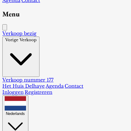
Agenda
Contact
Menu
Verkoop bezig
Vorige Verkoop
Verkoop nummer 177
Het Huis Delhaye
Agenda
Contact
Inloggen
Registreren
Nederlands