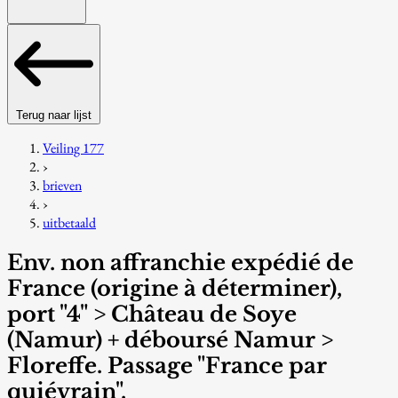
Terug naar lijst
Veiling 177
›
brieven
›
uitbetaald
Env. non affranchie expédié de
France (origine à déterminer),
port "4" > Château de Soye
(Namur) + déboursé Namur >
Floreffe. Passage "France par
quiévrain".