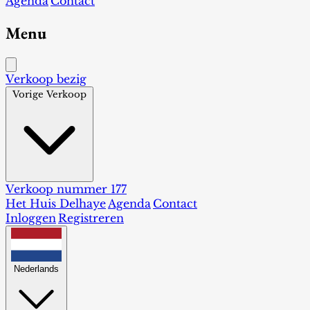
Agenda
Contact
Menu
Verkoop bezig
Vorige Verkoop
Verkoop nummer 177
Het Huis Delhaye
Agenda
Contact
Inloggen
Registreren
Nederlands