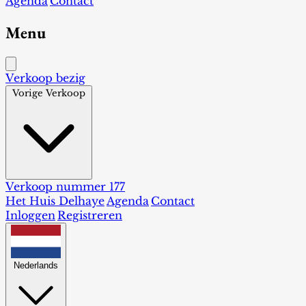
Agenda
Contact
Menu
Verkoop bezig
Vorige Verkoop
Verkoop nummer 177
Het Huis Delhaye
Agenda
Contact
Inloggen
Registreren
Nederlands