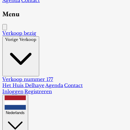
Agenda
Contact
Menu
Verkoop bezig
Vorige Verkoop
Verkoop nummer 177
Het Huis Delhaye
Agenda
Contact
Inloggen
Registreren
Nederlands