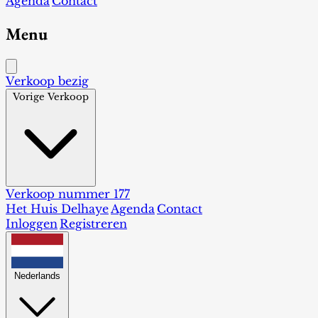
Agenda
Contact
Menu
Verkoop bezig
Vorige Verkoop
Verkoop nummer 177
Het Huis Delhaye
Agenda
Contact
Inloggen
Registreren
Nederlands