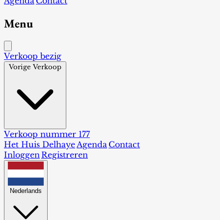
Agenda
Contact
Menu
Verkoop bezig
Vorige Verkoop
Verkoop nummer 177
Het Huis Delhaye
Agenda
Contact
Inloggen
Registreren
Nederlands