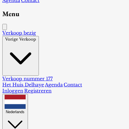
Agenda
Contact
Menu
Verkoop bezig
Vorige Verkoop
Verkoop nummer 177
Het Huis Delhaye
Agenda
Contact
Inloggen
Registreren
Nederlands