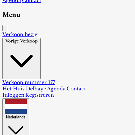
Agenda
Contact
Menu
Verkoop bezig
Vorige Verkoop
Verkoop nummer 177
Het Huis Delhaye
Agenda
Contact
Inloggen
Registreren
Nederlands