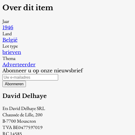
Over dit item
Jaar
1946
Land
België
Lot type
brieven
Thema
Adverteerder
Abonneer u op onze nieuwsbrief
Abonneren
David Delhaye
Ets David Delhaye SRL
Chaussée de Lille, 200
B-7700 Mouscron
TVA BE0477597019
RC 14585