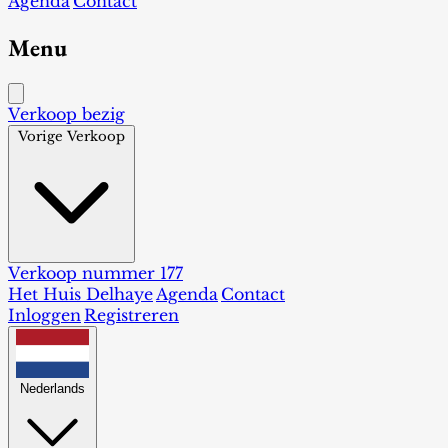
Agenda
Contact
Menu
Verkoop bezig
Vorige Verkoop
Verkoop nummer 177
Het Huis Delhaye
Agenda
Contact
Inloggen
Registreren
Nederlands