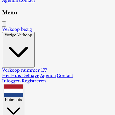
Agenda
Contact
Menu
Verkoop bezig
Vorige Verkoop
Verkoop nummer 177
Het Huis Delhaye
Agenda
Contact
Inloggen
Registreren
Nederlands