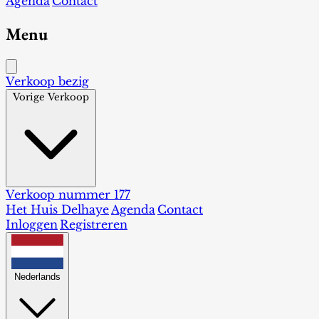
Agenda
Contact
Menu
Verkoop bezig
Vorige Verkoop
Verkoop nummer 177
Het Huis Delhaye
Agenda
Contact
Inloggen
Registreren
Nederlands