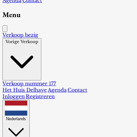
Agenda
Contact
Menu
Verkoop bezig
Vorige Verkoop
Verkoop nummer 177
Het Huis Delhaye
Agenda
Contact
Inloggen
Registreren
Nederlands