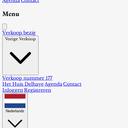
Agenda
Contact
Menu
Verkoop bezig
Vorige Verkoop
Verkoop nummer 177
Het Huis Delhaye
Agenda
Contact
Inloggen
Registreren
Nederlands