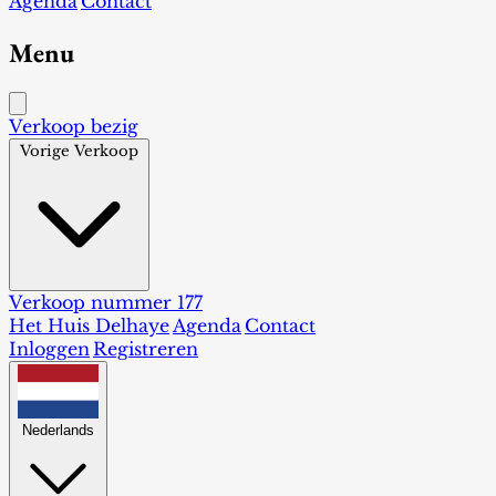
Agenda
Contact
Menu
Verkoop bezig
Vorige Verkoop
Verkoop nummer 177
Het Huis Delhaye
Agenda
Contact
Inloggen
Registreren
Nederlands