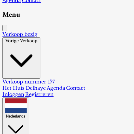
Agenda
Contact
Menu
Verkoop bezig
Vorige Verkoop
Verkoop nummer 177
Het Huis Delhaye
Agenda
Contact
Inloggen
Registreren
Nederlands