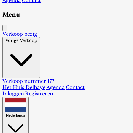
Agenda
Contact
Menu
Verkoop bezig
Vorige Verkoop
Verkoop nummer 177
Het Huis Delhaye
Agenda
Contact
Inloggen
Registreren
Nederlands