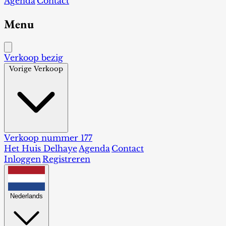
Agenda
Contact
Menu
Verkoop bezig
Vorige Verkoop
Verkoop nummer 177
Het Huis Delhaye
Agenda
Contact
Inloggen
Registreren
Nederlands