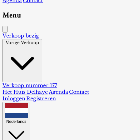
Agenda
Contact
Menu
Verkoop bezig
Vorige Verkoop
Verkoop nummer 177
Het Huis Delhaye
Agenda
Contact
Inloggen
Registreren
Nederlands