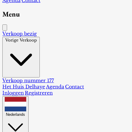
Agenda
Contact
Menu
Verkoop bezig
Vorige Verkoop
Verkoop nummer 177
Het Huis Delhaye
Agenda
Contact
Inloggen
Registreren
Nederlands