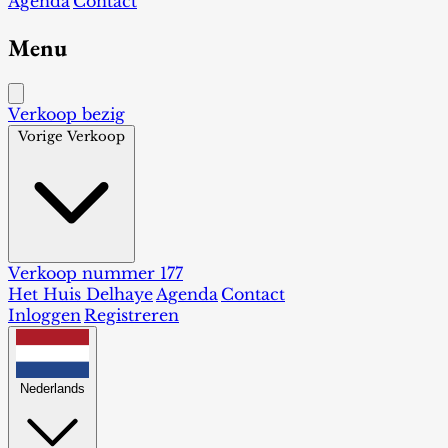
Agenda
Contact
Menu
Verkoop bezig
Vorige Verkoop
Verkoop nummer 177
Het Huis Delhaye
Agenda
Contact
Inloggen
Registreren
Nederlands