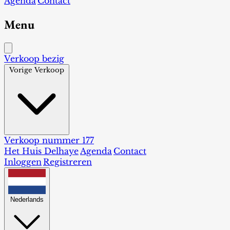
Agenda
Contact
Menu
Verkoop bezig
Vorige Verkoop
Verkoop nummer 177
Het Huis Delhaye
Agenda
Contact
Inloggen
Registreren
Nederlands