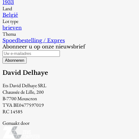
1933
Land
België
Lot type
brieven
Thema
Spoedbestelling / Expres
Abonneer u op onze nieuwsbrief
Abonneren
David Delhaye
Ets David Delhaye SRL
Chaussée de Lille, 200
B-7700 Mouscron
TVA BE0477597019
RC 14585
Gemaakt door