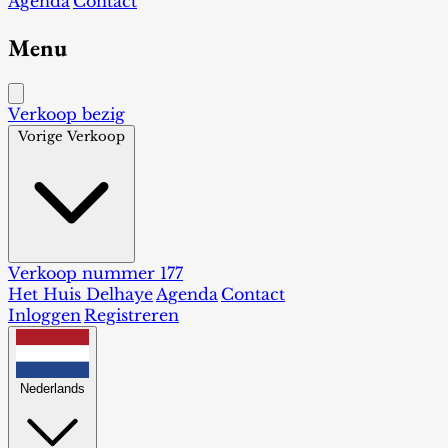
Agenda
Contact
Menu
Verkoop bezig
Vorige Verkoop
Verkoop nummer 177
Het Huis Delhaye
Agenda
Contact
Inloggen
Registreren
Nederlands